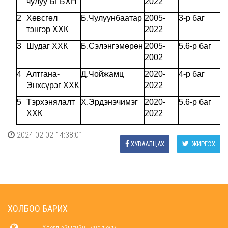
чулуу БГБХН
2022
2
Хөвсгөл
Б.Чулуунбаатар
2005-
3-р баг
тэнгэр ХХК
2022
3
Шудаг ХХК
Б.Сэлэнгэмөрөн
2005-
5.6-р баг
2002
4
Алтгана-
Д.Чойжамц
2020-
4-р баг
Энхсүрэг ХХК
2022
5
Тэрхэнялалт
Х.Эрдэнэчимэг
2020-
5.6-р баг
ХХК
2022
2024-02-02 14:38:01
ХУВААЛЦАХ
ЖИРГЭХ
ХОЛБОО БАРИХ
Хөвсгөл аймгийн Түнэл сум