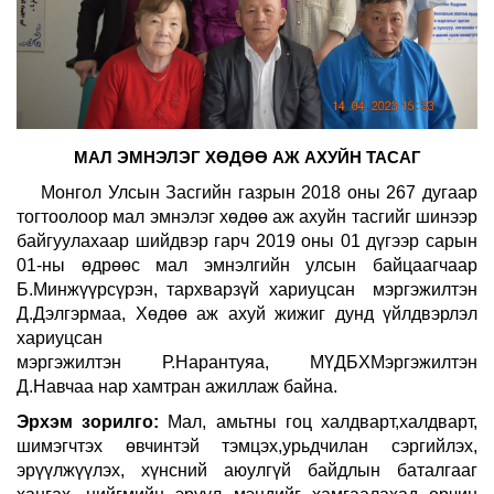
МАЛ ЭМНЭЛЭГ ХӨДӨӨ АЖ АХУЙН ТАСАГ
Монгол Улсын Засгийн газрын 2018 оны 267 дугаар
тогтоолоор мал эмнэлэг хөдөө аж ахуйн тасгийг шинээр
байгуулахаар шийдвэр гарч 2019 оны 01 дүгээр сарын
01-ны өдрөөс мал эмнэлгийн улсын байцаагчаар
Б.Минжүүрсүрэн, тархварзүй хариуцсан мэргэжилтэн
Д.Дэлгэрмаа, Хөдөө аж ахуй жижиг дунд үйлдвэрлэл
хариуцсан
мэргэжилтэн Р.Нарантуяа,
МҮДБХМэргэжилтэн
Д.Навчаа нар хамтран ажиллаж байна.
Эрхэм зорилго:
Мал, амьтны гоц халдварт,халдварт,
шимэгчтэх өвчинтэй тэмцэх,урьдчилан сэргийлэх,
эрүүлжүүлэх, хүнсний аюулгүй байдлын баталгааг