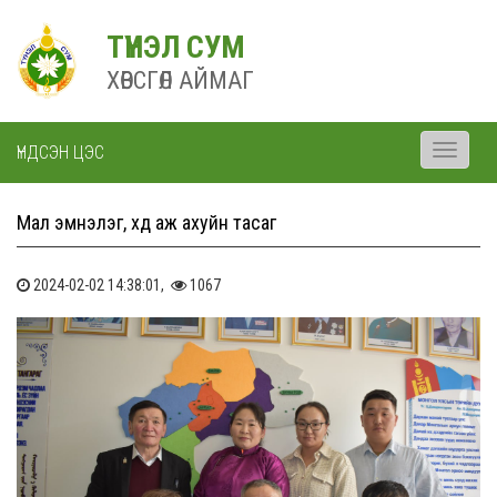
ТҮНЭЛ СУМ
ХӨВСГӨЛ АЙМАГ
ҮНДСЭН ЦЭС
Toggle
navigati
Мал эмнэлэг, хөдөө аж ахуйн тасаг
2024-02-02 14:38:01,
1067