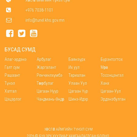
+976 7038-1101
info@tunel.khs.gov.mn
БУСАД СУМД
Алаг-эрдэнэ
Арбулаг
Баянзүрх
Бүрэнтогтох
Галт сум
Жаргалант
Их уул
Мөрөн
Рашаант
Ренчинлхүмбэ
Тариалан
Тосонцэнгэл
Түнэл
Төмөрбулаг
Улаан Уул
Ханх
Хатгал
Цагаан Нуур
Цагаан Үүр
Цагаан-Уул
Цэцэрлэг
Чандмань-Өндөр
Шинэ-Идэр
Эрдэнэбулган
ХӨВСГӨЛ АЙМГИЙН ТҮНЭЛ СУМ
2026 © БҮХ ЭРХ ХУУЛИАР ХАМГААЛАГДСАН БОЛНО.