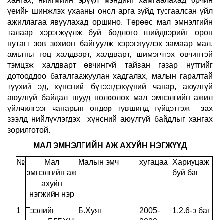
хангах, нийгмийн эрүүл мэндийг хамгаалахад орчин
үеийн шинжлэх ухааны онол арга зүйд тусгаалсан үйл
ажиллагаа явуулахад оршино.
Төрөөс мал эмнэлгийн
талаар хэрэгжүүлж буй бодлого шийдвэрийг орон
нутагт зөв зохион байгуулж хэрэгжүүлэх замаар мал,
амьтны гоц халдварт, халдварт, шимэгчтэх өвчинтэй
тэмцэж халдварт өвчингүй тайван газар нутгийг
дотооддоо баталгаажуулан хадгалах, малын гаралтай
түүхий эд, хүнсний бүтээгдэхүүний чанар, аюулгүй
аюулгүй байдал шууд нөлөөлөх мал эмнэлгийн ажил
үйлчилгээг чанарын өндөр түвшинд гүйцэтгэж зах
зээлд нийлүүлэгдэх хүнсний аюулгүй байдлыг хангах
зорилготой.
МАЛ ЭМНЭЛГИЙН АЖ АХУЙН НЭГЖҮҮД
№
Мал
Малын эмч
хугацаа
Хариуцаж
эмнэлгийн аж
буй баг
ахуйн
нэгжийн нэр
1
Тээлийн
Б.Хуяг
2005-
1.2.6-р баг