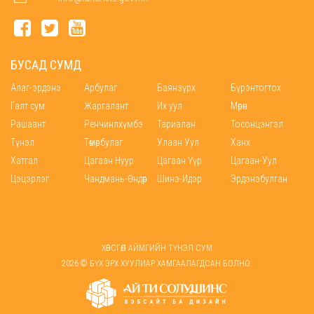
БУСАД СУМД
Алаг-эрдэнэ
Арбулаг
Баянзүрх
Бүрэнтогтох
Галт сум
Жаргалант
Их уул
Мөрөн
Рашаант
Ренчинлхүмбэ
Тариалан
Тосонцэнгэл
Түнэл
Төмөрбулаг
Улаан Уул
Ханх
Хатгал
Цагаан Нуур
Цагаан Үүр
Цагаан-Уул
Цэцэрлэг
Чандмань-Өндөр
Шинэ-Идэр
Эрдэнэбулган
ХӨВСГӨЛ АЙМГИЙН ТҮНЭЛ СУМ
2026 © БҮХ ЭРХ ХУУЛИАР ХАМГААЛАГДСАН БОЛНО.