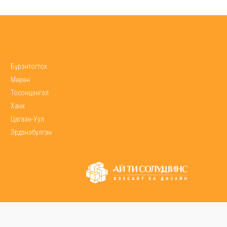
Бүрэнтогтох
Мөрөн
Тосонцэнгэл
Ханх
Цагаан-Уул
Эрдэнэбулган