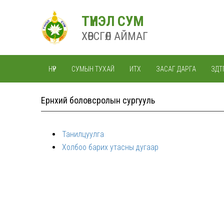
ТҮНЭЛ СУМ
ХӨВСГӨЛ АЙМАГ
НҮҮР
СУМЫН ТУХАЙ
ИТХ
ЗАСАГ ДАРГА
ЗДТ
Ерөнхий боловсролын сургууль
Танилцуулга
Холбоо барих утасны дугаар