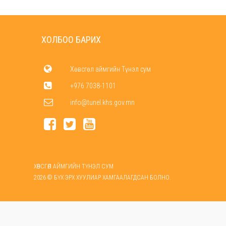
ХОЛБОО БАРИХ
Хөвсгөл аймгийн Түнэл сум
+976 7038-1101
info@tunel.khs.gov.mn
ХӨВСГӨЛ АЙМГИЙН ТҮНЭЛ СУМ
2026 © БҮХ ЭРХ ХУУЛИАР ХАМГААЛАГДСАН БОЛНО.