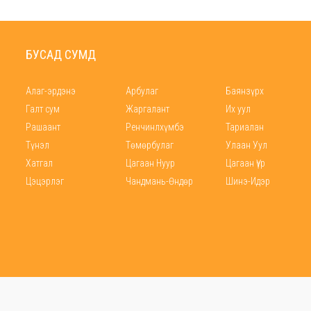
БУСАД СУМД
Алаг-эрдэнэ
Арбулаг
Баянзүрх
Галт сум
Жаргалант
Их уул
Рашаант
Ренчинлхүмбэ
Тариалан
Түнэл
Төмөрбулаг
Улаан Уул
Хатгал
Цагаан Нуур
Цагаан Үүр
Цэцэрлэг
Чандмань-Өндөр
Шинэ-Идэр