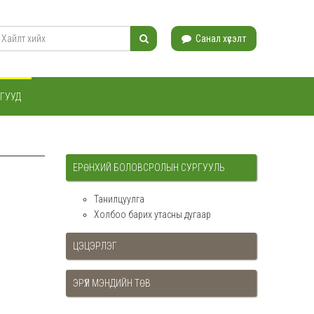
Санал хүсэлт
ГУУД
ЕРӨНХИЙ БОЛОВСРОЛЫН СУРГУУЛЬ
Танилцуулга
Холбоо барих утасны дугаар
ЦЭЦЭРЛЭГ
ЭРҮҮЛ МЭНДИЙН ТӨВ