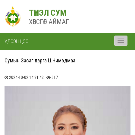
ТҮНЭЛ СУМ
ХӨВСГӨЛ АЙМАГ
ҮНДСЭН ЦЭС
Toggle
navigati
Сумын Засаг дарга Ц.Чимэдмаа
2024-10-02 14:31:42,
517