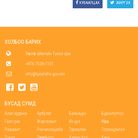
ХУВААЛЦАХ
ЖИРГЭХ
ХОЛБОО БАРИХ
Хөвсгөл аймгийн Түнэл сум
+976 7038-1101
info@tunel.khs.gov.mn
БУСАД СУМД
Алаг-эрдэнэ
Арбулаг
Баянзүрх
Бүрэнтогтох
Галт сум
Жаргалант
Их уул
Мөрөн
Рашаант
Ренчинлхүмбэ
Тариалан
Тосонцэнгэл
Түнэл
Төмөрбулаг
Улаан Уул
Ханх