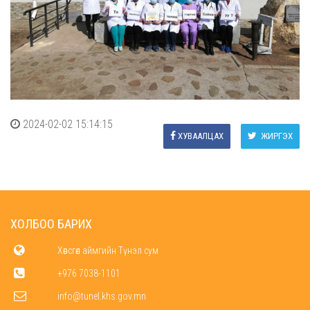
2024-02-02 15:14:15
ХУВААЛЦАХ
ЖИРГЭХ
ХОЛБОО БАРИХ
Хөвсгөл аймгийн Түнэл сум
+976 7038-1101
info@tunel.khs.gov.mn