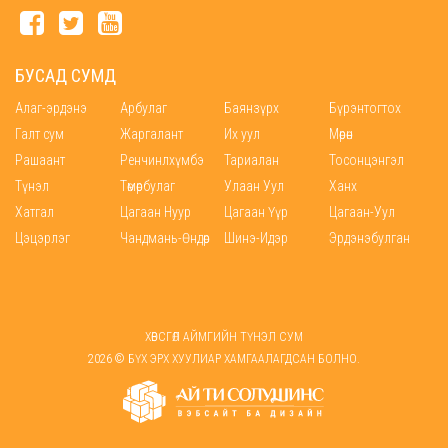
БУСАД СУМД
Алаг-эрдэнэ
Арбулаг
Баянзүрх
Бүрэнтогтох
Галт сум
Жаргалант
Их уул
Мөрөн
Рашаант
Ренчинлхүмбэ
Тариалан
Тосонцэнгэл
Түнэл
Төмөрбулаг
Улаан Уул
Ханх
Хатгал
Цагаан Нуур
Цагаан Үүр
Цагаан-Уул
Цэцэрлэг
Чандмань-Өндөр
Шинэ-Идэр
Эрдэнэбулган
ХӨВСГӨЛ АЙМГИЙН ТҮНЭЛ СУМ
2026 © БҮХ ЭРХ ХУУЛИАР ХАМГААЛАГДСАН БОЛНО.