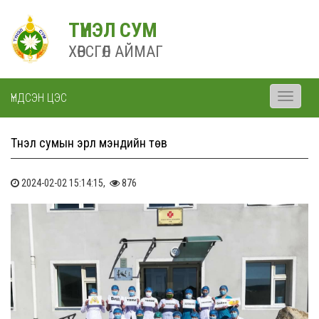
ТҮНЭЛ СУМ
ХӨВСГӨЛ АЙМАГ
ҮНДСЭН ЦЭС
Toggle
navigati
Түнэл сумын эрүүл мэндийн төв
2024-02-02 15:14:15,
876