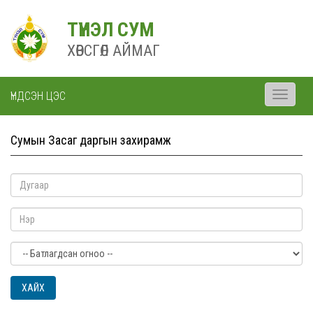
ТҮНЭЛ СУМ
ХӨВСГӨЛ АЙМАГ
ҮНДСЭН ЦЭС
Toggle
navigati
Сумын Засаг даргын захирамж