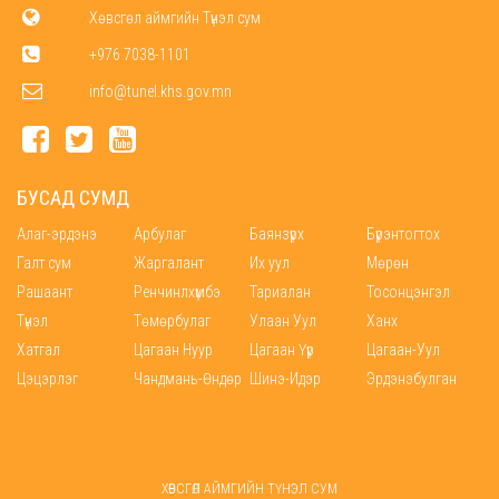
Хөвсгөл аймгийн Түнэл сум
+976 7038-1101
info@tunel.khs.gov.mn
БУСАД СУМД
Алаг-эрдэнэ
Арбулаг
Баянзүрх
Бүрэнтогтох
Галт сум
Жаргалант
Их уул
Мөрөн
Рашаант
Ренчинлхүмбэ
Тариалан
Тосонцэнгэл
Түнэл
Төмөрбулаг
Улаан Уул
Ханх
Хатгал
Цагаан Нуур
Цагаан Үүр
Цагаан-Уул
Цэцэрлэг
Чандмань-Өндөр
Шинэ-Идэр
Эрдэнэбулган
ХӨВСГӨЛ АЙМГИЙН ТҮНЭЛ СУМ