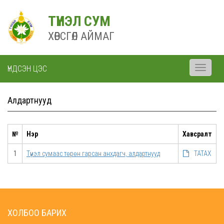
ТҮНЭЛ СУМ
ХӨВСГӨЛ АЙМАГ
ҮНДСЭН ЦЭС
Toggle
navigati
Алдартнууд
№
Нэр
Хавсралт
1
Түнэл сумаас төрөн гарсан анхдагч, алдартнууд
ТАТАХ
ХОЛБОО БАРИХ