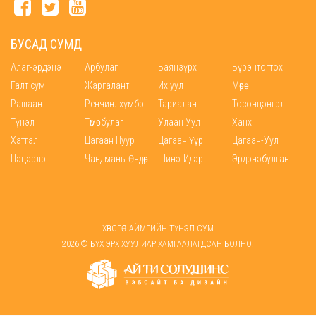
БУСАД СУМД
Алаг-эрдэнэ
Арбулаг
Баянзүрх
Бүрэнтогтох
Галт сум
Жаргалант
Их уул
Мөрөн
Рашаант
Ренчинлхүмбэ
Тариалан
Тосонцэнгэл
Түнэл
Төмөрбулаг
Улаан Уул
Ханх
Хатгал
Цагаан Нуур
Цагаан Үүр
Цагаан-Уул
Цэцэрлэг
Чандмань-Өндөр
Шинэ-Идэр
Эрдэнэбулган
ХӨВСГӨЛ АЙМГИЙН ТҮНЭЛ СУМ
2026 © БҮХ ЭРХ ХУУЛИАР ХАМГААЛАГДСАН БОЛНО.