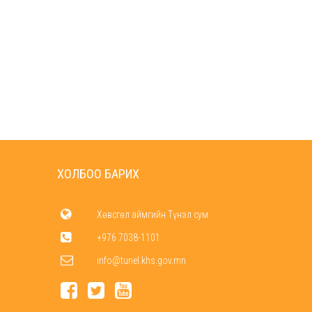
ХОЛБОО БАРИХ
Хөвсгөл аймгийн Түнэл сум
+976 7038-1101
info@tunel.khs.gov.mn