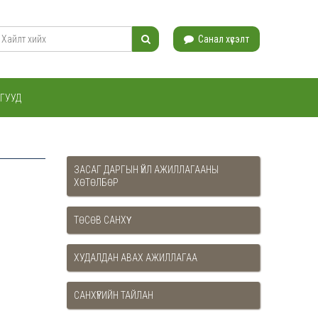
Санал хүсэлт
ГУУД
ЗАСАГ ДАРГЫН ҮЙЛ АЖИЛЛАГААНЫ
ХӨТӨЛБӨР
ТӨСӨВ САНХҮҮ
ХУДАЛДАН АВАХ АЖИЛЛАГАА
САНХҮҮГИЙН ТАЙЛАН