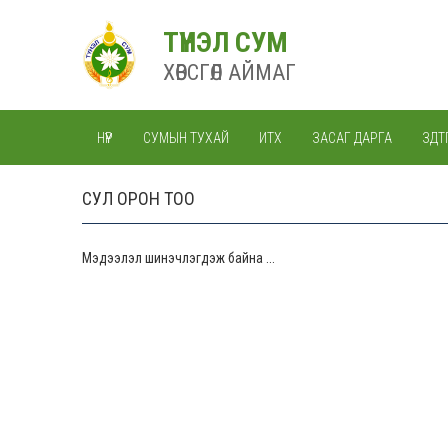
ТҮНЭЛ СУМ
ХӨВСГӨЛ АЙМАГ
НҮҮР
СУМЫН ТУХАЙ
ИТХ
ЗАСАГ ДАРГА
ЗДТ
СУЛ ОРОН ТОО
Мэдээлэл шинэчлэгдэж байна ...