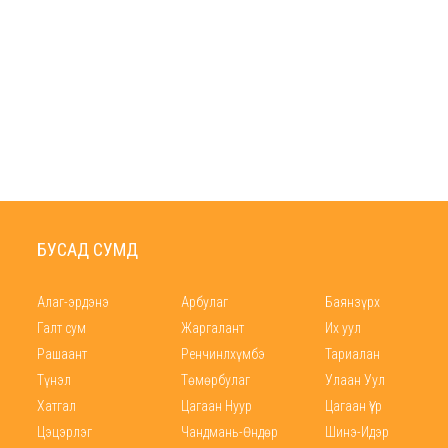
БУСАД СУМД
Алаг-эрдэнэ
Арбулаг
Баянзүрх
Галт сум
Жаргалант
Их уул
Рашаант
Ренчинлхүмбэ
Тариалан
Түнэл
Төмөрбулаг
Улаан Уул
Хатгал
Цагаан Нуур
Цагаан Үүр
Цэцэрлэг
Чандмань-Өндөр
Шинэ-Идэр