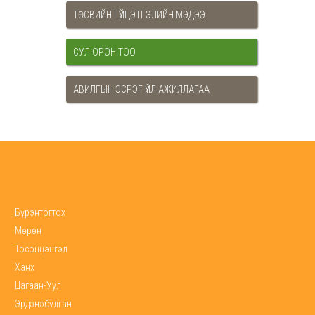
ТӨСВИЙН ГҮЙЦЭТГЭЛИЙН МЭДЭЭ
СУЛ ОРОН ТОО
АВИЛГЫН ЭСРЭГ ҮЙЛ АЖИЛЛАГАА
Бүрэнтогтох
Мөрөн
Тосонцэнгэл
Ханх
Цагаан-Уул
Эрдэнэбулган