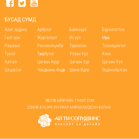
БУСАД СУМД
Алаг-эрдэнэ
Арбулаг
Баянзүрх
Бүрэнтогтох
Галт сум
Жаргалант
Их уул
Мөрөн
Рашаант
Ренчинлхүмбэ
Тариалан
Тосонцэнгэл
Түнэл
Төмөрбулаг
Улаан Уул
Ханх
Хатгал
Цагаан Нуур
Цагаан Үүр
Цагаан-Уул
Цэцэрлэг
Чандмань-Өндөр
Шинэ-Идэр
Эрдэнэбулган
ХӨВСГӨЛ АЙМГИЙН ТҮНЭЛ СУМ
2026 © БҮХ ЭРХ ХУУЛИАР ХАМГААЛАГДСАН БОЛНО.