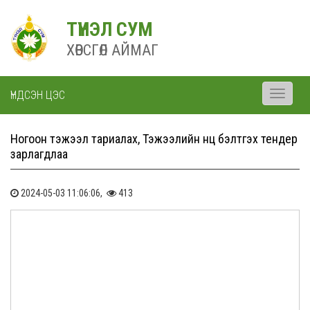
ТҮНЭЛ СУМ
ХӨВСГӨЛ АЙМАГ
ҮНДСЭН ЦЭС
Toggle
navigati
Ногоон тэжээл тариалах, Тэжээлийн нөөц бэлтгэх тендер
зарлагдлаа
2024-05-03 11:06:06,
413