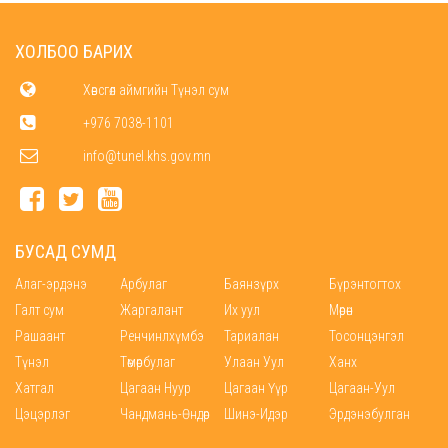
ХОЛБОО БАРИХ
Хөвсгөл аймгийн Түнэл сум
+976 7038-1101
info@tunel.khs.gov.mn
БУСАД СУМД
Алаг-эрдэнэ
Арбулаг
Баянзүрх
Бүрэнтогтох
Галт сум
Жаргалант
Их уул
Мөрөн
Рашаант
Ренчинлхүмбэ
Тариалан
Тосонцэнгэл
Түнэл
Төмөрбулаг
Улаан Уул
Ханх
Хатгал
Цагаан Нуур
Цагаан Үүр
Цагаан-Уул
Цэцэрлэг
Чандмань-Өндөр
Шинэ-Идэр
Эрдэнэбулган