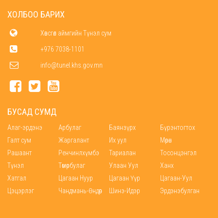
ХОЛБОО БАРИХ
Хөвсгөл аймгийн Түнэл сум
+976 7038-1101
info@tunel.khs.gov.mn
БУСАД СУМД
Алаг-эрдэнэ
Арбулаг
Баянзүрх
Бүрэнтогтох
Галт сум
Жаргалант
Их уул
Мөрөн
Рашаант
Ренчинлхүмбэ
Тариалан
Тосонцэнгэл
Түнэл
Төмөрбулаг
Улаан Уул
Ханх
Хатгал
Цагаан Нуур
Цагаан Үүр
Цагаан-Уул
Цэцэрлэг
Чандмань-Өндөр
Шинэ-Идэр
Эрдэнэбулган