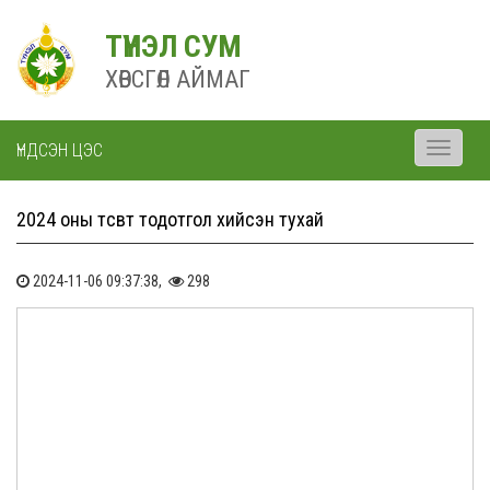
ТҮНЭЛ СУМ
ХӨВСГӨЛ АЙМАГ
ҮНДСЭН ЦЭС
Toggle
navigati
2024 оны төсөвт тодотгол хийсэн тухай
2024-11-06 09:37:38,
298