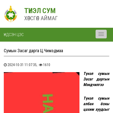
ТҮНЭЛ СУМ
ХӨВСГӨЛ АЙМАГ
ҮНДСЭН ЦЭС
Toggle
navigati
Сумын Засаг дарга Ц.Чимэдмаа
2024-10-31 11:07:35,
1610
Түнэл сумын
Засаг даргын
Мэндчилгээ
Түнэл сумын
албан ёсны
цахим хуудсыг