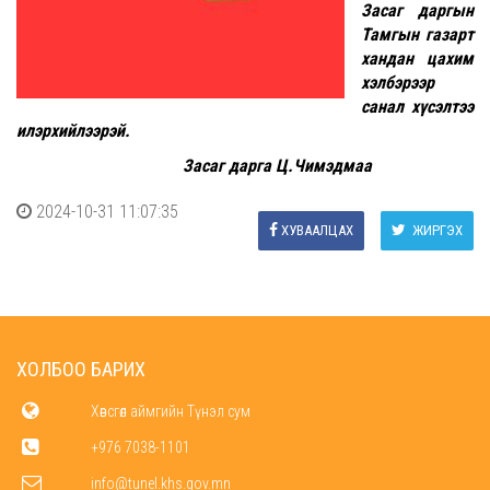
Засаг даргын
Тамгын газарт
хандан цахим
хэлбэрээр
санал хүсэлтээ
илэрхийлээрэй.
Засаг дарга Ц.Чимэдмаа
2024-10-31 11:07:35
ХУВААЛЦАХ
ЖИРГЭХ
ХОЛБОО БАРИХ
Хөвсгөл аймгийн Түнэл сум
+976 7038-1101
info@tunel.khs.gov.mn