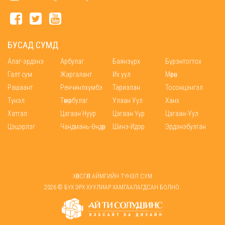
БУСАД СУМД
Алаг-эрдэнэ
Арбулаг
Баянзүрх
Бүрэнтогтох
Галт сум
Жаргалант
Их уул
Мөрөн
Рашаант
Ренчинлхүмбэ
Тариалан
Тосонцэнгэл
Түнэл
Төмөрбулаг
Улаан Уул
Ханх
Хатгал
Цагаан Нуур
Цагаан Үүр
Цагаан-Уул
Цэцэрлэг
Чандмань-Өндөр
Шинэ-Идэр
Эрдэнэбулган
ХӨВСГӨЛ АЙМГИЙН ТҮНЭЛ СУМ
2026 © БҮХ ЭРХ ХУУЛИАР ХАМГААЛАГДСАН БОЛНО.