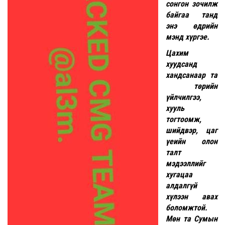
сонгон зочилж
байгаа танд
энэ өдрийн
мэнд хүргэе.
Цахим
хуудсанд
хандсанаар та
төрийн
үйлчилгээ,
хууль
тогтоомж,
шийдвэр, цаг
үеийн олон
талт
мэдээллийг
хугацаа
алдалгүй
хүлээн авах
боломжтой.
Мөн та Сумын